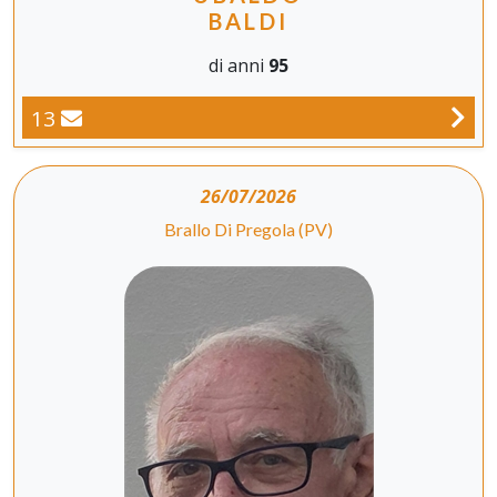
BALDI
di anni
95
13
26/07/2026
Brallo Di Pregola (PV)