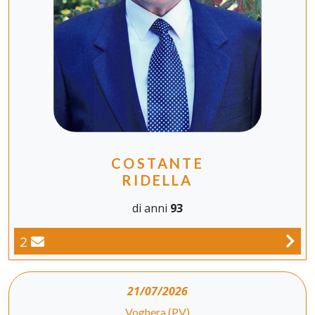
COSTANTE
RIDELLA
di anni
93
2
21/07/2026
Voghera (PV)