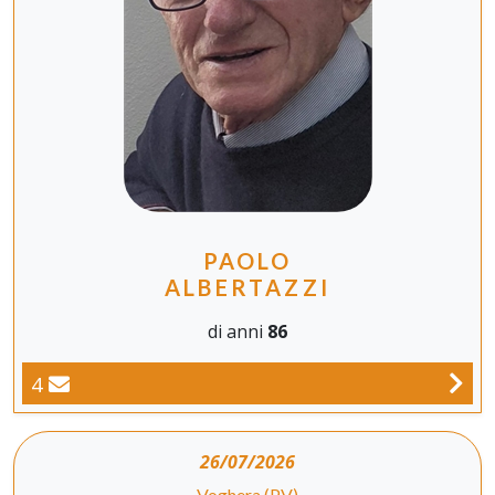
PAOLO
ALBERTAZZI
di anni
86
4
26/07/2026
Voghera (PV)