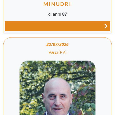
MINUDRI
di anni
87
22/07/2026
Varzi (PV)