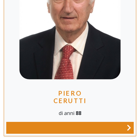
PIERO
CERUTTI
di anni
88