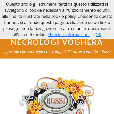
Questo sito o gli strumenti terzi da questo utilizzati si
NECROLOGI VOGHERA
avvalgono di cookie necessari al funzionamento ed utili
alle finalità illustrate nella cookie policy. Chiudendo questo
banner, scorrendo questa pagina, cliccando su un link o
proseguendo la navigazione in altra maniera, acconsenti
all'uso dei cookie.
Ulteriori informazioni
OK
NECROLOGI VOGHERA
Il portale che raccoglie i necrologi dell'Impresa Funebre Rossi