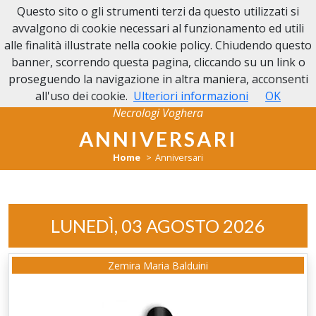
Questo sito o gli strumenti terzi da questo utilizzati si
NECROLOGI VOGHERA
avvalgono di cookie necessari al funzionamento ed utili
alle finalità illustrate nella cookie policy. Chiudendo questo
banner, scorrendo questa pagina, cliccando su un link o
proseguendo la navigazione in altra maniera, acconsenti
all'uso dei cookie.
Ulteriori informazioni
OK
Necrologi Voghera
ANNIVERSARI
Home
Anniversari
LUNEDÌ, 03 AGOSTO 2026
Zemira Maria Balduini