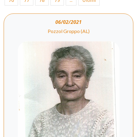
76
77
78
79
...
Ultimi
06/02/2021
Pozzol Groppo (AL)