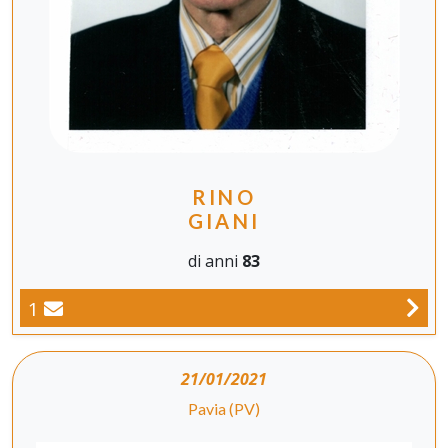
RINO
GIANI
di anni
83
1
21/01/2021
Pavia (PV)