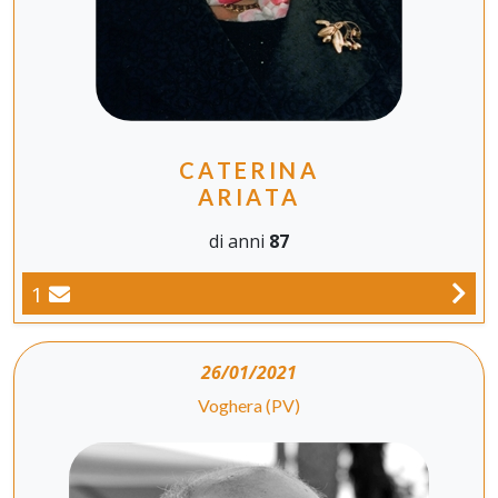
CATERINA
ARIATA
di anni
87
1
26/01/2021
Voghera (PV)