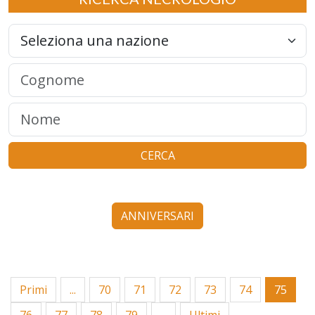
CERCA
ANNIVERSARI
Primi
...
70
71
72
73
74
75