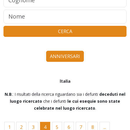
CERCA
ANNIVERSARI
Italia
N.B
.: I risultati della ricerca riguardano sia i defunti
deceduti nel
luogo ricercato
che i defunti
le cui esequie sono state
celebrate nel luogo ricercato
.
1
2
3
4
5
6
7
8
...