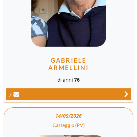
GABRIELE
ARMELLINI
di anni
76
7
14/05/2026
Casteggio (PV)