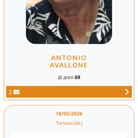
ANTONIO
AVALLONE
di anni
69
2
16/05/2026
Tortona (AL)