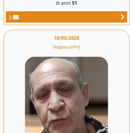
di anni
51
3
18/05/2026
Voghera (PV)