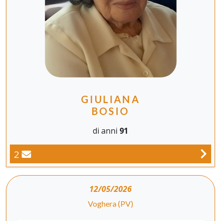
GIULIANA
BOSIO
di anni
91
2
12/05/2026
Voghera (PV)