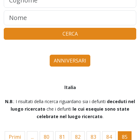
CERCA
ANNIVERSARI
Italia
N.B
.: I risultati della ricerca riguardano sia i defunti
deceduti nel
luogo ricercato
che i defunti
le cui esequie sono state
celebrate nel luogo ricercato
.
Primi
...
80
81
82
83
84
85