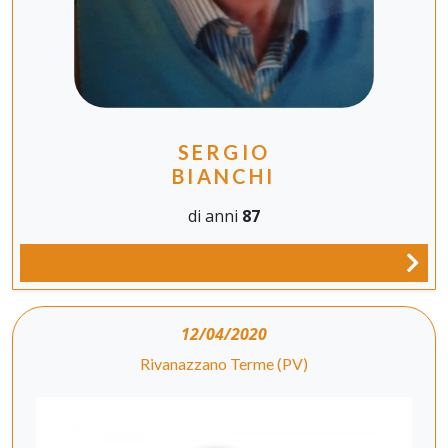
SERGIO
BIANCHI
di anni
87
12/04/2020
Rivanazzano Terme (PV)