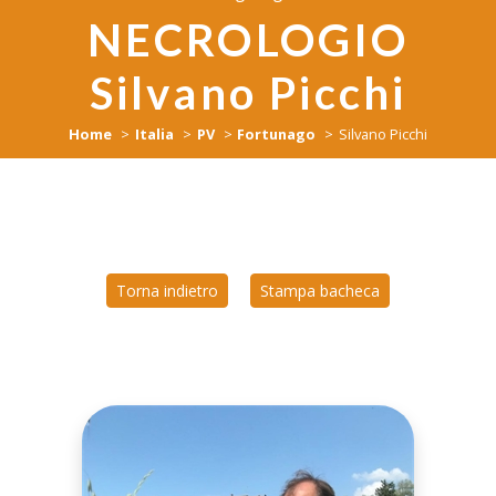
NECROLOGIO
Silvano Picchi
Home
Italia
PV
Fortunago
Silvano Picchi
Torna indietro
Stampa bacheca