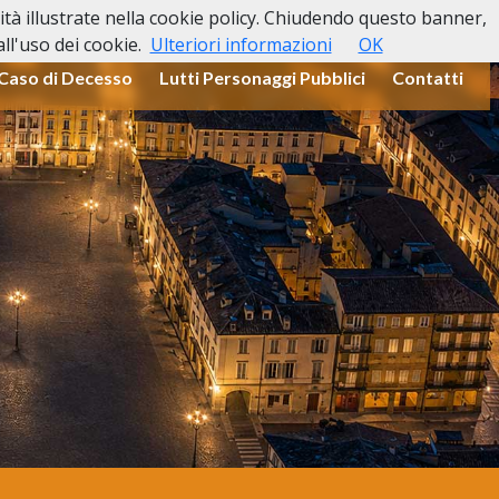
lità illustrate nella cookie policy. Chiudendo questo banner,
l'uso dei cookie.
Ulteriori informazioni
OK
 Caso di Decesso
Lutti Personaggi Pubblici
Contatti