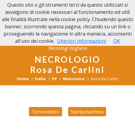
Questo sito o gli strumenti terzi da questo utilizzati si
NECROLOGI VOGHERA
avvalgono di cookie necessari al funzionamento ed utili
alle finalità illustrate nella cookie policy. Chiudendo questo
banner, scorrendo questa pagina, cliccando su un link o
proseguendo la navigazione in altra maniera, acconsenti
all'uso dei cookie.
Ulteriori informazioni
OK
Necrologi Voghera
NECROLOGIO
Rosa De Carlini
Home
Italia
PV
Menconico
Rosa De Carlini
Torna indietro
Stampa bacheca