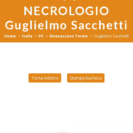
NECROLOGIO
Guglielmo Sacchetti
Home
Italia
PV
Rivanazzano Terme
Guglielmo Sacchetti
Torna indietro
Stampa bacheca