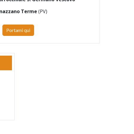
anazzano Terme
(PV)
Portami qui