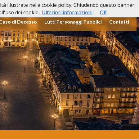
lità illustrate nella cookie policy. Chiudendo questo banner,
l'uso dei cookie.
Ulteriori informazioni
OK
 Caso di Decesso
Lutti Personaggi Pubblici
Contatti