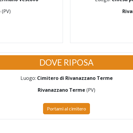
e
(PV)
Riv
DOVE RIPOSA
Luogo:
Cimitero di Rivanazzano Terme
Rivanazzano Terme
(PV)
Portami al cimitero