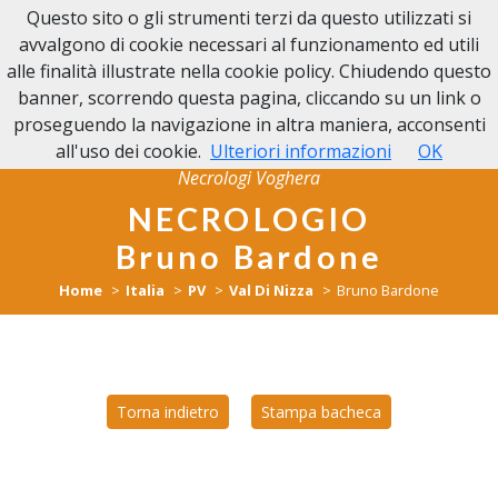
Questo sito o gli strumenti terzi da questo utilizzati si
NECROLOGI VOGHERA
avvalgono di cookie necessari al funzionamento ed utili
alle finalità illustrate nella cookie policy. Chiudendo questo
banner, scorrendo questa pagina, cliccando su un link o
proseguendo la navigazione in altra maniera, acconsenti
all'uso dei cookie.
Ulteriori informazioni
OK
Necrologi Voghera
NECROLOGIO
Bruno Bardone
Home
Italia
PV
Val Di Nizza
Bruno Bardone
Torna indietro
Stampa bacheca