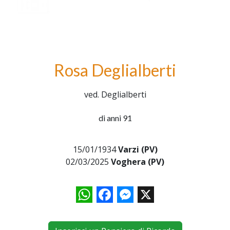
Rosa Deglialberti
ved. Deglialberti
di anni 91
15/01/1934
Varzi (PV)
02/03/2025
Voghera (PV)
WhatsApp
Facebook
Messenger
X