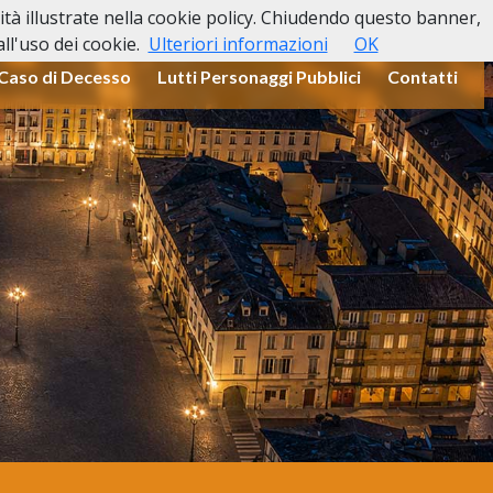
lità illustrate nella cookie policy. Chiudendo questo banner,
l'uso dei cookie.
Ulteriori informazioni
OK
 Caso di Decesso
Lutti Personaggi Pubblici
Contatti