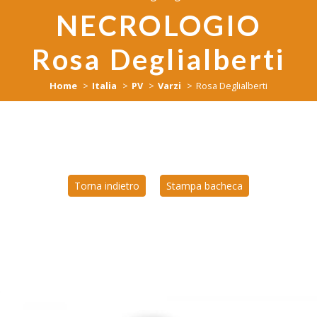
NECROLOGIO
Rosa Deglialberti
Home
Italia
PV
Varzi
Rosa Deglialberti
Torna indietro
Stampa bacheca