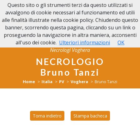
Questo sito o gli strumenti terzi da questo utilizzati si
NECROLOGI VOGHERA
avvalgono di cookie necessari al funzionamento ed utili
alle finalità illustrate nella cookie policy. Chiudendo questo
banner, scorrendo questa pagina, cliccando su un link o
proseguendo la navigazione in altra maniera, acconsenti
all'uso dei cookie.
Ulteriori informazioni
OK
Necrologi Voghera
NECROLOGIO
Bruno Tanzi
Home
Italia
PV
Voghera
Bruno Tanzi
Torna indietro
Stampa bacheca