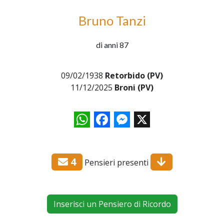
Bruno Tanzi
di anni 87
09/02/1938
Retorbido (PV)
11/12/2025
Broni (PV)
WhatsApp
Facebook
Messenger
X
4
Pensieri presenti
Inserisci un Pensiero di Ricordo