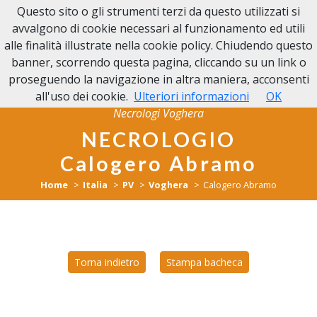
Questo sito o gli strumenti terzi da questo utilizzati si
NECROLOGI VOGHERA
avvalgono di cookie necessari al funzionamento ed utili
alle finalità illustrate nella cookie policy. Chiudendo questo
banner, scorrendo questa pagina, cliccando su un link o
proseguendo la navigazione in altra maniera, acconsenti
all'uso dei cookie.
Ulteriori informazioni
OK
Necrologi Voghera
NECROLOGIO
Calogero Abramo
Home
Italia
PV
Voghera
Calogero Abramo
Torna indietro
Stampa bacheca