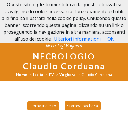
Questo sito o gli strumenti terzi da questo utilizzati si
NECROLOGI VOGHERA
avvalgono di cookie necessari al funzionamento ed utili
alle finalità illustrate nella cookie policy. Chiudendo questo
banner, scorrendo questa pagina, cliccando su un link o
proseguendo la navigazione in altra maniera, acconsenti
all'uso dei cookie.
Ulteriori informazioni
OK
Necrologi Voghera
NECROLOGIO
Claudio Corduana
Home
Italia
PV
Voghera
Claudio Corduana
Torna indietro
Stampa bacheca