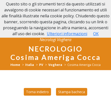
Questo sito o gli strumenti terzi da questo utilizzati si
NECROLOGI VOGHERA
avvalgono di cookie necessari al funzionamento ed utili
alle finalità illustrate nella cookie policy. Chiudendo questo
banner, scorrendo questa pagina, cliccando su un link o
proseguendo la navigazione in altra maniera, acconsenti
all'uso dei cookie.
Ulteriori informazioni
OK
Necrologi Voghera
NECROLOGIO
Cosima Ameriga Cocca
Home
Italia
PV
Voghera
Cosima Ameriga Cocca
Torna indietro
Stampa bacheca